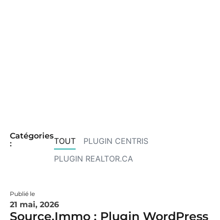
Conseils, actualités et bonnes pratiques
pour comprendre les enjeux de la
donnée immobilière et tirer le meilleur
parti de vos outils numériques.
Catégories
TOUT
PLUGIN CENTRIS
:
PLUGIN REALTOR.CA
Publié le
21 mai, 2026
Source.Immo : Plugin WordPress