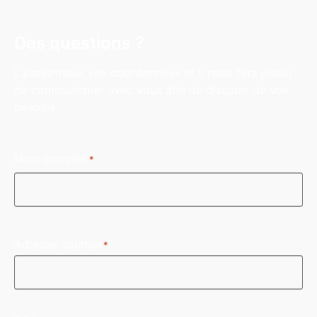
Des questions ?
Laissez-nous vos coordonnées et il nous fera plaisir
de communiquer avec vous afin de discuter de vos
besoins.
Nom complet
*
Adresse courriel
*