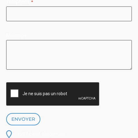
Téléphone
*
Message
CAPTCHA
ENVOYER
1597 boul. Dagenais